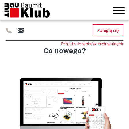
505
info@baumitklub.pl
Zaloguj się
414
844
Przejdz do wpisów archiwalnych
Co nowego?